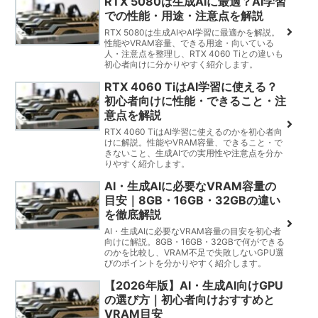
RTX 5080は生成AIに最適？AI学習
での性能・用途・注意点を解説
RTX 5080は生成AIやAI学習に最適かを解説。
性能やVRAM容量、できる用途・向いている
人・注意点を整理し、RTX 4060 Tiとの違いも
初心者向けに分かりやすく紹介します。
RTX 4060 TiはAI学習に使える？
初心者向けに性能・できること・注
意点を解説
RTX 4060 TiはAI学習に使えるのかを初心者向
けに解説。性能やVRAM容量、できること・で
きないこと、生成AIでの実用性や注意点を分か
りやすく紹介します。
AI・生成AIに必要なVRAM容量の
目安｜8GB・16GB・32GBの違い
を徹底解説
AI・生成AIに必要なVRAM容量の目安を初心者
向けに解説。8GB・16GB・32GBで何ができる
のかを比較し、VRAM不足で失敗しないGPU選
びのポイントを分かりやすく紹介します。
【2026年版】AI・生成AI向けGPU
の選び方｜初心者向けおすすめと
VRAM目安