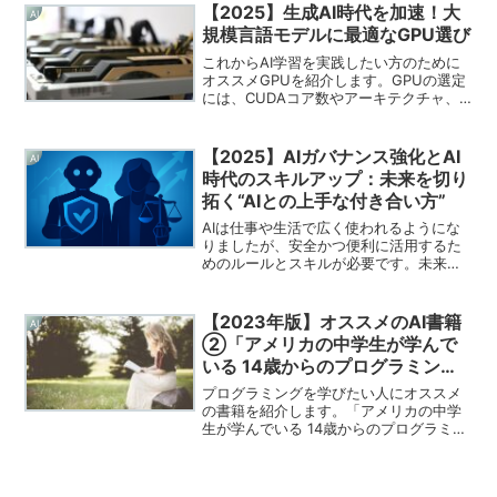
つれて安定受注ができるようになり、給
【2025】生成AI時代を加速！大
AI
与もアップしていきました。AIエンジニ
規模言語モデルに最適なGPU選び
アになる方の参考になればと思います。
これからAI学習を実践したい方のために
オススメGPUを紹介します。GPUの選定
には、CUDAコア数やアーキテクチャ、
GPUメモリ、消費電力、寸法などを比較
します。スペックが高いほど高額になり
ますので、予算に合わせて選択してくだ
【2025】AIガバナンス強化とAI
AI
さい。これを機に、自分自身でAIの学習
時代のスキルアップ：未来を切り
をしてみてはいかがでしょうか。
拓く“AIとの上手な付き合い方”
AIは仕事や生活で広く使われるようにな
りましたが、安全かつ便利に活用するた
めのルールとスキルが必要です。未来を
安全に切り拓くために、AIガバナンスと
活用力の理解が欠かせません。ここで
は、AIガバナンスがどういったものか、
【2023年版】オススメのAI書籍
AI
基礎を紹介します。
②「アメリカの中学生が学んで
いる 14歳からのプログラミン
グ」
プログラミングを学びたい人にオススメ
の書籍を紹介します。「アメリカの中学
生が学んでいる 14歳からのプログラミン
グ」は、プログラミング以外にも、プロ
グラマーやシステムエンジニアに必要な
要素について学べます。漠然とプログラ