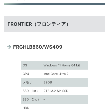
FRONTIER（フロンティア）
FRGHLB860/WS409
OS
Windows 11 Home 64 bit
CPU
Intel Core Ultra 7
メモリ
32GB
SSD（1st）
2TB M.2 Me SSD
SSD（2nd）
–
HDD
–