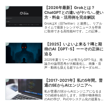
【2026年最新】Grokとは？
AI
ChatGPTとの違いがヤバい…使い
方・料金・活用例を完全解説
GrokはX（旧Twitter）と連携し、リアル
タイムで最新トレンドやニュースを即座
に取得できる高性能AIです。この記事で
は、Grokとは何かを初心者向けにわかり
やすく解説。ChatGPTとの違いやできる
こと、使い方、料金、バズる活用法まで
【2025】いよいよ来る？噂と期
AI
網羅的に紹介します。最新AIを活用した
待のAI【GPT-5】ーーその正体に
い方は必見です。
迫る
2025年夏リリースが有力なGPT-5は、推
論力や論理思考が大幅進化し、画像・音
声・動画も扱える超マルチモーダルAIと
の噂です。また、最大約500万トークン
のロングコンテキスト、エージェント機
能で自律作業も可能とされ、“AI史上最も
【2017-2021年】私の5年間。普
AI
賢い”と期待されています。
通のSEからAIエンジニアへ
私が普通のSEからAIエンジニアになるま
での経緯を紹介します。分類や物体検出
のAIの学び、PoCやシステム化の提案を
行ってきました。はじめは上手くいきま
せんでしたが、AIスキルがアップするに